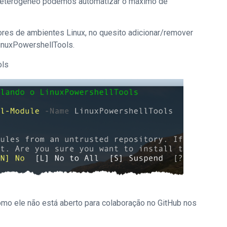
heterogêneo podemos automatizar o máximo de
adores de ambientes Linux, no quesito adicionar/remover
inuxPowershellTools.
ols
o ele não está aberto para colaboração no GitHub nos