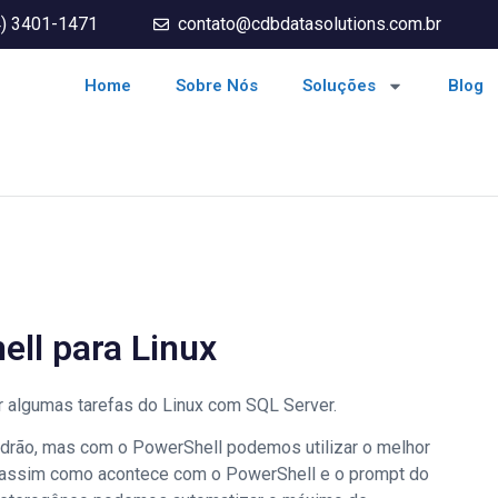
4) 3401-1471
contato@cdbdatasolutions.com.br
Home
Sobre Nós
Soluções
Blog
ll para Linux
 algumas tarefas do Linux com SQL Server.
adrão, mas com o PowerShell podemos utilizar o melhor
m assim como acontece com o PowerShell e o prompt do