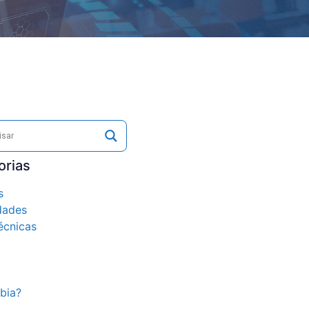
orias
s
dades
écnicas
bia?