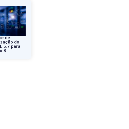
se de
ização do
 5.7 para
o 8