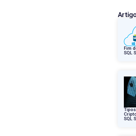
Artig
Fim d
SQL S
Tipos
Cript
SQL S