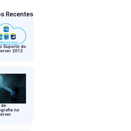
os Recentes
o Suporte do
erver 2012
 de
ografia no
erver