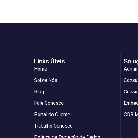
Links Úteis
Solu
Home
Admin
Sobre Nós
Consul
Blog
Consul
Fale Conosco
Embed
Portal do Cliente
CDB M
Trabalhe Conosco
Política de Proteção de Dados