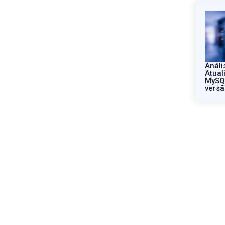
Análi
Atual
MySQL
versã