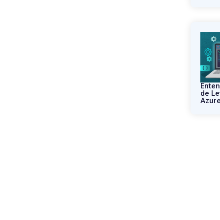
Enten
de Le
Azure