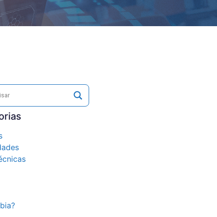
orias
s
dades
écnicas
bia?