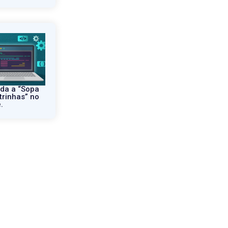
da a “Sopa
trinhas” no
.