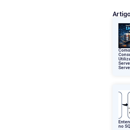
Artig
Como
Consu
Utili
Serve
Serve
Ente
no SQ