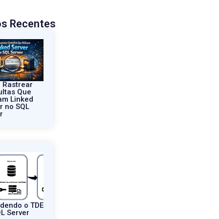
os Recentes
 Rastrear
ltas Que
zam Linked
r no SQL
r
ndendo o TDE
L Server