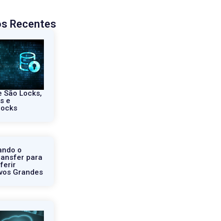
os Recentes
 São Locks,
s e
locks
zando o
ransfer para
ferir
vos Grandes