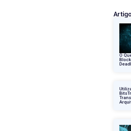
Artig
O Que
Block
Dead
Utili
BitsT
Trans
Arqui