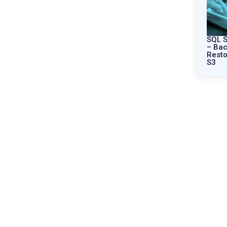
SQL S
– Bac
Resto
S3