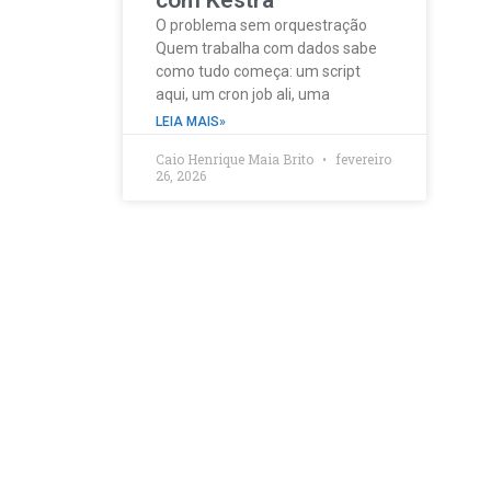
com Kestra
O problema sem orquestração
Quem trabalha com dados sabe
como tudo começa: um script
aqui, um cron job ali, uma
LEIA MAIS»
Caio Henrique Maia Brito
fevereiro
26, 2026