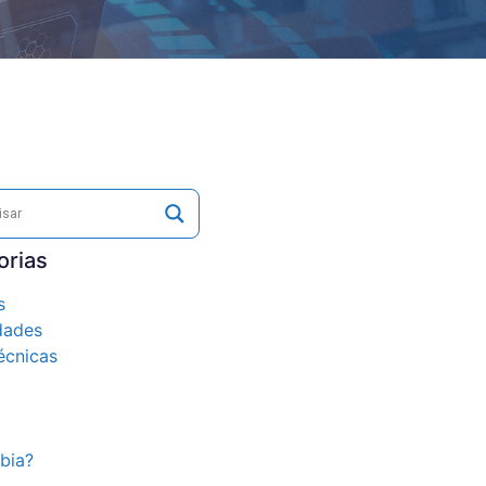
orias
s
dades
écnicas
bia?