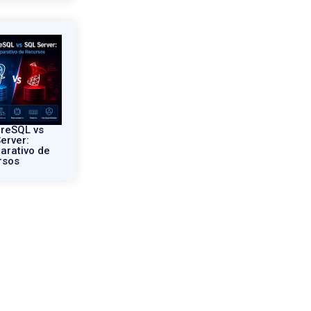
reSQL vs
erver:
rativo de
rsos