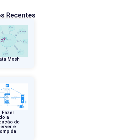
os Recentes
ata Mesh
 Fazer
do a
cação do
erver é
rompida