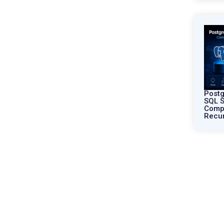
Postg
SQL S
Compa
Recu