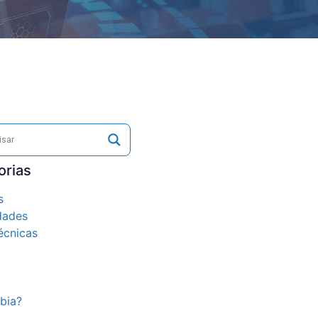
orias
s
dades
écnicas
bia?