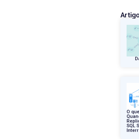
Artig
D
O que
Quan
Repli
SQL S
Inter